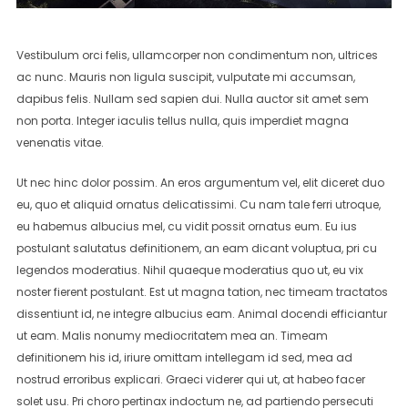
Vestibulum orci felis, ullamcorper non condimentum non, ultrices
ac nunc. Mauris non ligula suscipit, vulputate mi accumsan,
dapibus felis. Nullam sed sapien dui. Nulla auctor sit amet sem
non porta. Integer iaculis tellus nulla, quis imperdiet magna
venenatis vitae.
Ut nec hinc dolor possim. An eros argumentum vel, elit diceret duo
eu, quo et aliquid ornatus delicatissimi. Cu nam tale ferri utroque,
eu habemus albucius mel, cu vidit possit ornatus eum. Eu ius
postulant salutatus definitionem, an eam dicant voluptua, pri cu
legendos moderatius. Nihil quaeque moderatius quo ut, eu vix
noster fierent postulant. Est ut magna tation, nec timeam tractatos
dissentiunt id, ne integre albucius eam. Animal docendi efficiantur
ut eam. Malis nonumy mediocritatem mea an. Timeam
definitionem his id, iriure omittam intellegam id sed, mea ad
nostrud erroribus explicari. Graeci viderer qui ut, at habeo facer
solet usu. Pri choro pertinax indoctum ne, ad partiendo persecuti