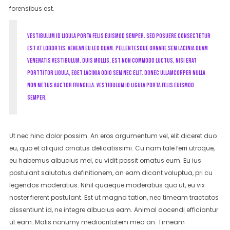
forensibus est.
Vestibulum id ligula porta felis euismod semper. Sed posuere consectetur
est at lobortis. Aenean eu leo quam. Pellentesque ornare sem lacinia quam
venenatis vestibulum. Duis mollis, est non commodo luctus, nisi erat
porttitor ligula, eget lacinia odio sem nec elit. Donec ullamcorper nulla
non metus auctor fringilla. Vestibulum id ligula porta felis euismod
semper.
Ut nec hinc dolor possim. An eros argumentum vel, elit diceret duo
eu, quo et aliquid ornatus delicatissimi. Cu nam tale ferri utroque,
eu habemus albucius mel, cu vidit possit ornatus eum. Eu ius
postulant salutatus definitionem, an eam dicant voluptua, pri cu
legendos moderatius. Nihil quaeque moderatius quo ut, eu vix
noster fierent postulant. Est ut magna tation, nec timeam tractatos
dissentiunt id, ne integre albucius eam. Animal docendi efficiantur
ut eam. Malis nonumy mediocritatem mea an. Timeam