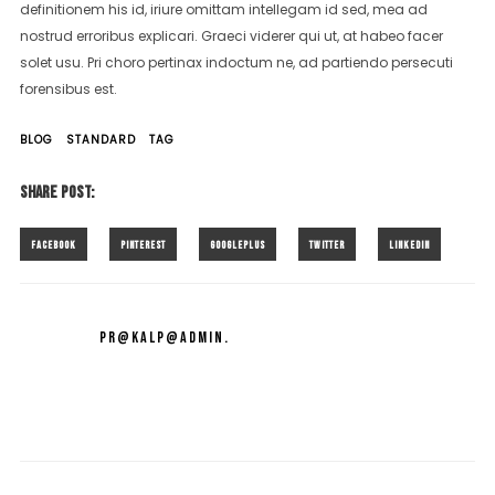
definitionem his id, iriure omittam intellegam id sed, mea ad
nostrud erroribus explicari. Graeci viderer qui ut, at habeo facer
solet usu. Pri choro pertinax indoctum ne, ad partiendo persecuti
forensibus est.
BLOG
STANDARD
TAG
SHARE POST:
PR@KALP@ADMIN.