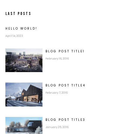
LAST POSTS
HELLO WORLD!
April 14, 2023
BLOG POST
TITLE
1
February 16, 2016
BLOG POST
TITLE
4
February 7, 2016
BLOG POST
TITLE
3
January 25, 2016