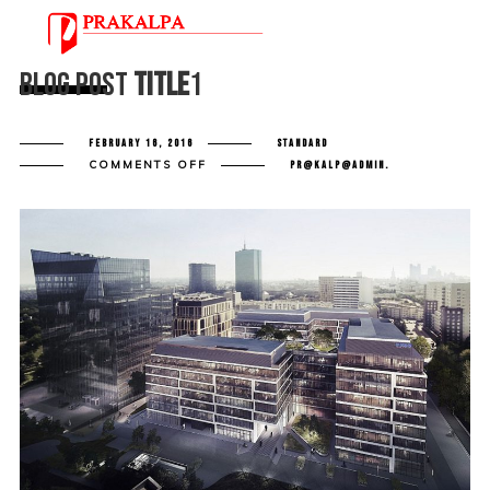
Blog Post
Title
1
FEBRUARY 16, 2016
STANDARD
ON
COMMENTS OFF
PR@KALP@ADMIN.
BLOG
POST
TITLE
1